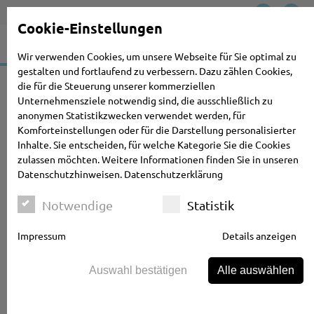
Cookie-Einstellungen
Wir verwenden Cookies, um unsere Webseite für Sie optimal zu
gestalten und fortlaufend zu verbessern. Dazu zählen Cookies,
die für die Steuerung unserer kommerziellen
TRABOLD – DIE MEISTER IN
Unternehmensziele notwendig sind, die ausschließlich zu
anonymen Statistikzwecken verwendet werden, für
WARENDORF
Komforteinstellungen oder für die Darstellung personalisierter
Inhalte. Sie entscheiden, für welche Kategorie Sie die Cookies
zulassen möchten. Weitere Informationen finden Sie in unseren
DIE TRABOLD GEBÄUDEREINIGUNG IST IHR PROFI
Datenschutzhinweisen.
Datenschutzerklärung
UND MEISTERBETRIEB FÜR GEBÄUDEREINIGUNG IN
Notwendige
Statistik
GANZ WARENDORF, MÜNSTER UND DER REGION.
Impressum
Details anzeigen
Unsere Kernkompetenz ist die Gebäudereinigung für
gewerbliche, private und öffentliche Auftraggeber aus
Auswahl bestätigen
Alle auswählen
den verschiedensten Bereichen. Seit geraumer Zeit
bieten wir Ihnen zudem auch die Sanierung
verschiedener Oberflächen in Ihren Immobilien an.